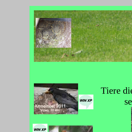
Tiere d
s